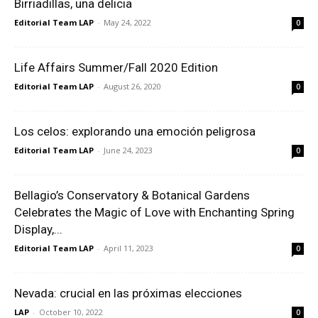
Birriadillas, una delicia
Editorial Team LAP
-
May 24, 2022
0
Life Affairs Summer/Fall 2020 Edition
Editorial Team LAP
-
August 26, 2020
0
Los celos: explorando una emoción peligrosa
Editorial Team LAP
-
June 24, 2023
0
Bellagio’s Conservatory & Botanical Gardens
Celebrates the Magic of Love with Enchanting Spring
Display,...
Editorial Team LAP
-
April 11, 2023
0
Nevada: crucial en las próximas elecciones
LAP
-
October 10, 2022
0