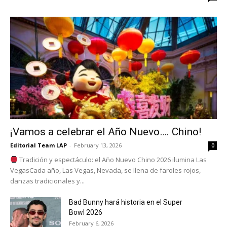
¡Vamos a celebrar el Año Nuevo…. Chino!
Editorial Team LAP
-
February 13, 2026
0
Tradición y espectáculo: el Año Nuevo Chino 2026 ilumina Las
VegasCada año, Las Vegas, Nevada, se llena de faroles rojos,
danzas tradicionales y...
Bad Bunny hará historia en el Super
Bowl 2026
February 6, 2026