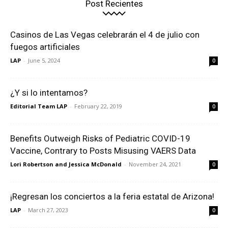
Post Recientes
Casinos de Las Vegas celebrarán el 4 de julio con
fuegos artificiales
LAP
-
June 5, 2024
0
¿Y si lo intentamos?
Editorial Team LAP
-
February 22, 2019
0
Benefits Outweigh Risks of Pediatric COVID-19
Vaccine, Contrary to Posts Misusing VAERS Data
Lori Robertson and Jessica McDonald
-
November 24, 2021
0
¡Regresan los conciertos a la feria estatal de Arizona!
LAP
-
March 27, 2023
0