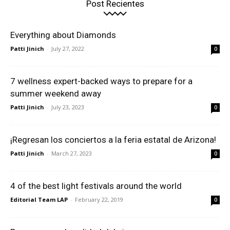
Post Recientes
Everything about Diamonds
Patti Jinich
-
July 27, 2022
0
7 wellness expert-backed ways to prepare for a
summer weekend away
Patti Jinich
-
July 23, 2023
0
¡Regresan los conciertos a la feria estatal de Arizona!
Patti Jinich
-
March 27, 2023
0
4 of the best light festivals around the world
Editorial Team LAP
-
February 22, 2019
0