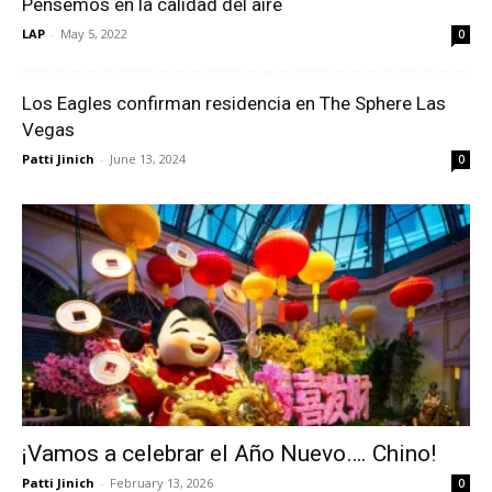
Pensemos en la calidad del aire
LAP
-
May 5, 2022
0
Los Eagles confirman residencia en The Sphere Las
Vegas
Patti Jinich
-
June 13, 2024
0
¡Vamos a celebrar el Año Nuevo…. Chino!
Patti Jinich
-
February 13, 2026
0