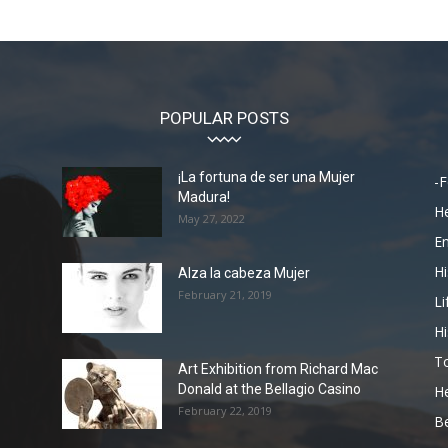
POPULAR POSTS
¡La fortuna de ser una Mujer
-F
Madura!
He
May 27, 2022
En
Hi
Alza la cabeza Mujer
February 21, 2019
Li
Hi
To
Art Exhibition from Richard Mac
Donald at the Bellagio Casino
He
February 22, 2019
Be