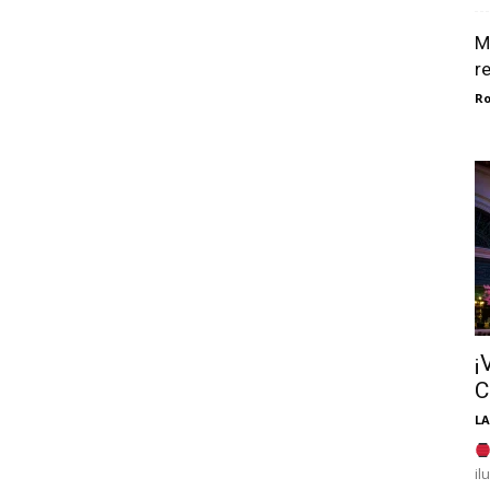
M
r
Ro
¡
C
LA
il