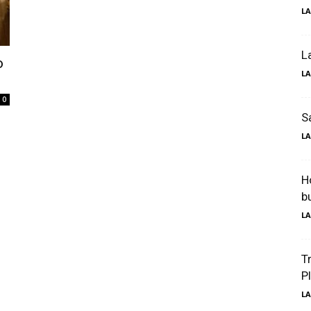
LA
Luxury
L
o
LA
0
Magazine
S
LA
H
b
LA
T
P
LA