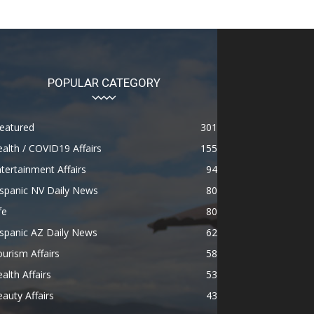
POPULAR CATEGORY
eatured
301
alth / COVID19 Affairs
155
tertainment Affairs
94
spanic NV Daily News
80
fe
80
spanic AZ Daily News
62
urism Affairs
58
alth Affairs
53
auty Affairs
43