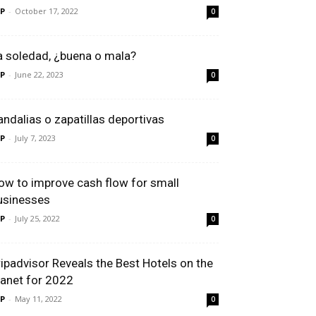
P
-
October 17, 2022
0
a soledad, ¿buena o mala?
P
-
June 22, 2023
0
andalias o zapatillas deportivas
P
-
July 7, 2023
0
ow to improve cash flow for small
usinesses
P
-
July 25, 2022
0
ripadvisor Reveals the Best Hotels on the
lanet for 2022
P
-
May 11, 2022
0