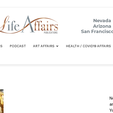
ES
PODCAST
ART AFFAIRS
HEALTH / COVID19 AFFAIRS
Life
Affairs
N
a
Y