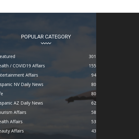
POPULAR CATEGORY
eatured
301
alth / COVID19 Affairs
155
tertainment Affairs
94
spanic NV Daily News
80
fe
80
spanic AZ Daily News
62
urism Affairs
58
alth Affairs
53
auty Affairs
43