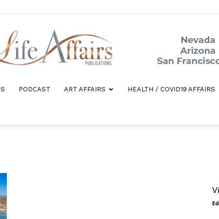
ES
PODCAST
ART AFFAIRS
HEALTH / COVID19 AFFAIRS
Life
Affairs
V
Ed