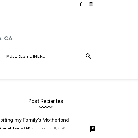
MUJERES Y DINERO
Post Recientes
isiting my Family’s Motherland
itorial Team LAP
-
September 8, 2020
0