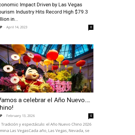
conomic Impact Driven by Las Vegas
ourism Industry Hits Record High $79.3
llion in...
P
-
April 14, 2023
0
Vamos a celebrar el Año Nuevo….
hino!
P
-
February 13, 2026
0
Tradición y espectáculo: el Año Nuevo Chino 2026
umina Las VegasCada año, Las Vegas, Nevada, se