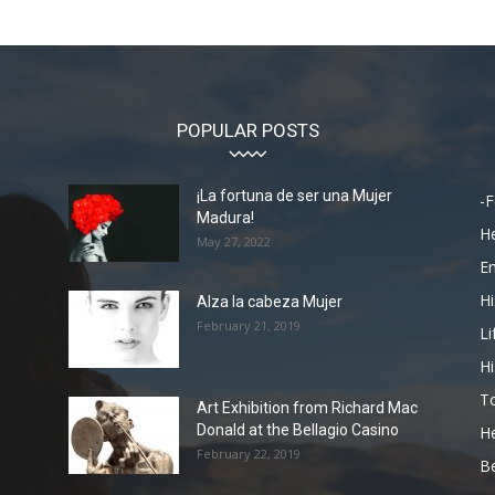
POPULAR POSTS
¡La fortuna de ser una Mujer
-F
Madura!
He
May 27, 2022
En
Hi
Alza la cabeza Mujer
February 21, 2019
Li
Hi
To
Art Exhibition from Richard Mac
Donald at the Bellagio Casino
He
February 22, 2019
Be