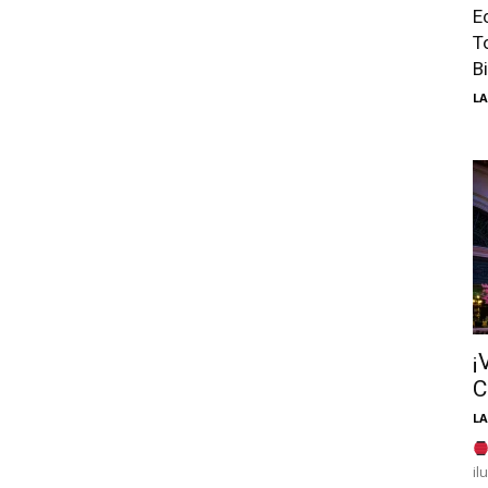
E
T
Bi
LA
¡
C
LA
il