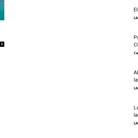
Luxury
E
LA
P
C
0
Magazine
Ca
A
l
LA
L
l
LA