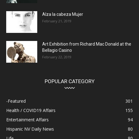
Alza la cabeza Mujer
February 21, 2019
Art Exhibition from Richard Mac Donald at the
Bellagio Casino
February 22, 2019
POPULAR CATEGORY
-Featured
301
Health / COVID19 Affairs
155
Entertainment Affairs
94
Hispanic NV Daily News
80
Life
80