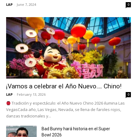
LAP
-
June 7, 2024
0
¡Vamos a celebrar el Año Nuevo…. Chino!
LAP
-
February 13, 2026
0
Tradición y espectáculo: el Año Nuevo Chino 2026 ilumina Las
VegasCada año, Las Vegas, Nevada, se llena de faroles rojos,
danzas tradicionales y...
Bad Bunny hará historia en el Super
Bowl 2026