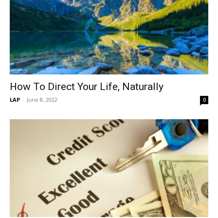
How To Direct Your Life, Naturally
LAP
-
June 8, 2022
0