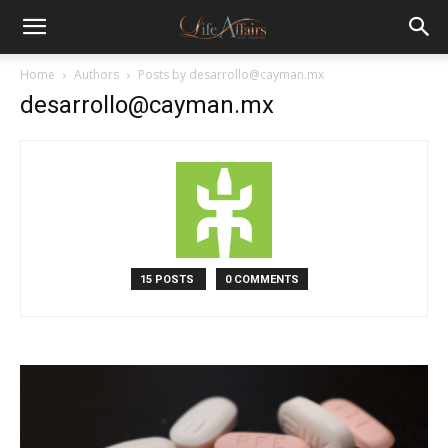
Home
Authors
Posts by desarrollo@cayman.mx
desarrollo@cayman.mx
15 POSTS
0 COMMENTS