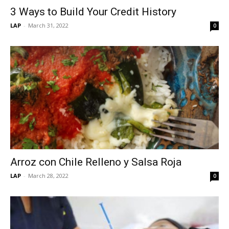
3 Ways to Build Your Credit History
LAP
-
March 31, 2022
0
Arroz con Chile Relleno y Salsa Roja
LAP
-
March 28, 2022
0