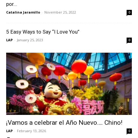
por...
Catalina Jaramillo
-
November 25, 2022
0
5 Easy Ways to Say “I Love You”
LAP
-
January 25, 2023
0
¡Vamos a celebrar el Año Nuevo…. Chino!
LAP
-
February 13, 2026
0