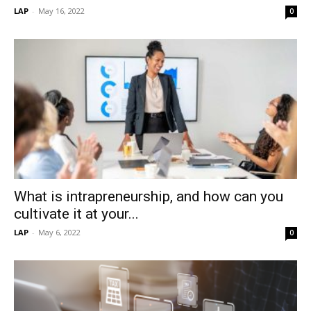
LAP
-
May 16, 2022
0
What is intrapreneurship, and how can you
cultivate it at your...
LAP
-
May 6, 2022
0