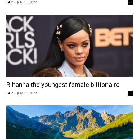
LAP
-
July 13, 2022
0
Rihanna the youngest female billionaire
LAP
-
July 11, 2022
0