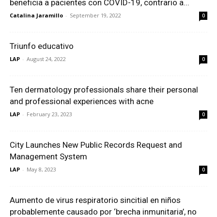
beneficia a pacientes con COVID-19, contrario a...
Catalina Jaramillo
-
September 19, 2022
0
Triunfo educativo
LAP
-
August 24, 2022
0
Ten dermatology professionals share their personal
and professional experiences with acne
LAP
-
February 23, 2023
0
City Launches New Public Records Request and
Management System
LAP
-
May 8, 2023
0
Aumento de virus respiratorio sincitial en niños
probablemente causado por ‘brecha inmunitaria’, no