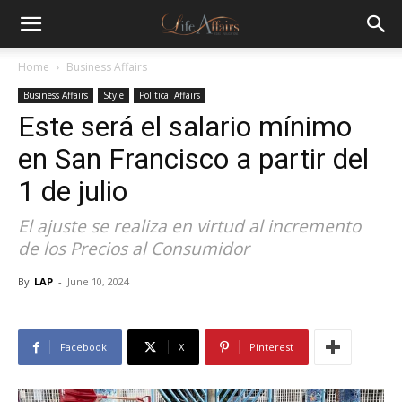
Home
Business Affairs
Business Affairs
Style
Political Affairs
Este será el salario mínimo
en San Francisco a partir del
1 de julio
El ajuste se realiza en virtud al incremento
de los Precios al Consumidor
By
LAP
-
June 10, 2024
Facebook
X
Pinterest