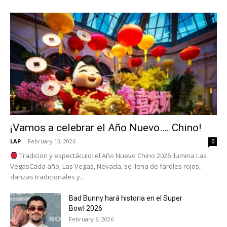
¡Vamos a celebrar el Año Nuevo…. Chino!
LAP
-
February 13, 2026
0
Tradición y espectáculo: el Año Nuevo Chino 2026 ilumina Las
VegasCada año, Las Vegas, Nevada, se llena de faroles rojos,
danzas tradicionales y...
Bad Bunny hará historia en el Super
Bowl 2026
February 6, 2026