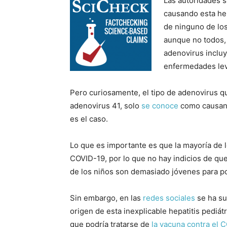
Las autoridades s
causando esta hep
de ninguno de los
aunque no todos,
adenovirus inclu
enfermedades lev
Pero curiosamente, el tipo de adenovirus qu
adenovirus 41, solo
se conoce
como causant
es el caso.
Lo que es importante es que la mayoría de 
COVID-19, por lo que no hay indicios de qu
de los niños son demasiado jóvenes para po
Sin embargo, en las
redes
sociales
se ha su
origen de esta inexplicable hepatitis pediát
que podría tratarse de
la vacuna contra el