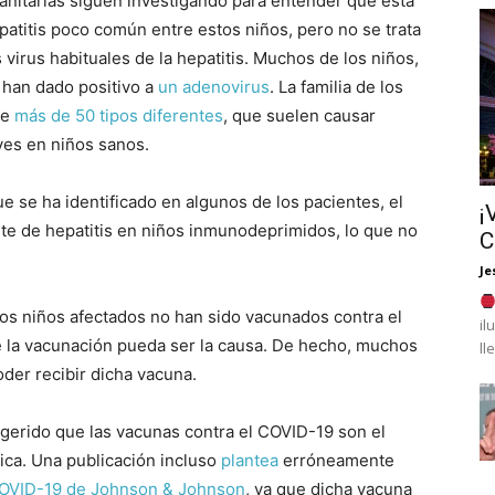
anitarias siguen investigando para entender qué está
atitis poco común entre estos niños, pero no se trata
 virus habituales de la hepatitis. Muchos de los niños,
 han dado positivo a
un
adenovirus
. La familia de los
ye
más de 50 tipos diferentes
, que suelen causar
es en niños sanos.
e se ha identificado en algunos de los pacientes, el
¡
e de hepatitis en niños inmunodeprimidos, lo que no
C
Je
los niños afectados no han sido vacunados contra el
il
e la vacunación pueda ser la causa. De hecho, muchos
ll
der recibir dicha vacuna.
gerido que las vacunas contra el COVID-19 son el
rica. Una publicación incluso
plantea
erróneamente
 COVID-19 de Johnson & Johnson
, ya que dicha vacuna