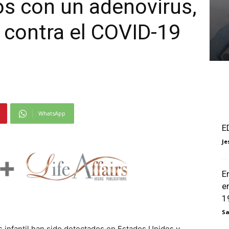
os con un adenovirus,
 contra el COVID-19
WhatsApp
E
Je
E
e
1
Sa
s infantil han sido detectados en Estados Unidos y