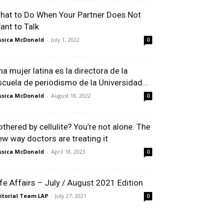
hat to Do When Your Partner Does Not
ant to Talk
ssica McDonald
-
July 1, 2022
0
na mujer latina es la directora de la
scuela de periodismo de la Universidad...
ssica McDonald
-
August 18, 2022
0
othered by cellulite? You’re not alone. The
ew way doctors are treating it
ssica McDonald
-
April 18, 2023
0
ife Affairs – July / August 2021 Edition
itorial Team LAP
-
July 27, 2021
0