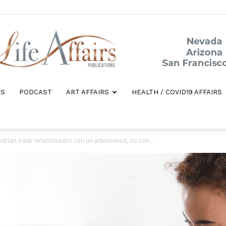
ES
PODCAST
ART AFFAIRS
HEALTH / COVID19 AFFAIRS
Life
odrían estar relacionados con un adenovirus, no con...
Affairs