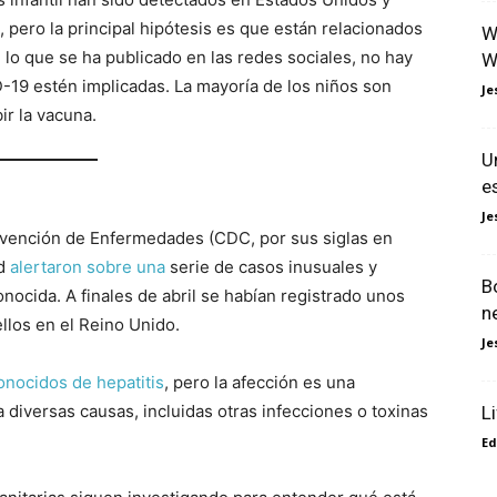
, pero la principal hipótesis es que están relacionados
W
 lo que se ha publicado en las redes sociales, no hay
W
-19 estén implicadas. La mayoría de los niños son
Je
ir la vacuna.
U
e
Je
Prevención de Enfermedades (CDC, por sus siglas en
ud
alertaron
sobre
una
serie de casos inusuales y
B
nocida. A finales de abril se habían registrado unos
n
llos en el Reino Unido.
Je
onocidos de hepatitis
, pero la afección es una
diversas causas, incluidas otras infecciones o toxinas
L
Ed