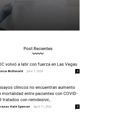
Post Recientes
DC volvió a latir con fuerza en Las Vegas
ssica McDonald
-
June 1, 2024
0
nsayos clínicos no encuentran aumento
n mortalidad entre pacientes con COVID-
9 tratados con remdesivir,...
ranac Hale Spencer
-
April 11, 2022
0