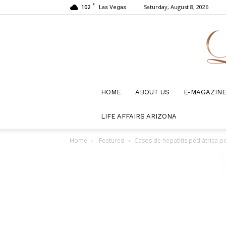
F
102
Saturday, August 8, 2026
Las Vegas
HOME
ABOUT US
E-MAGAZIN
LIFE AFFAIRS ARIZONA
Home
-Featured
Casos de hepatitis pediátrica p