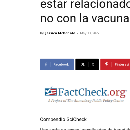
estar relacionad
no con la vacuna
By
Jessica McDonald
-
May 13, 2022
Facebook
X
Pinterest
Compendio SciCheck
Una serie de casos inexplicados de hepatiti