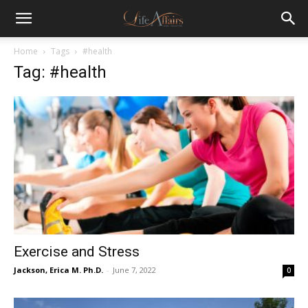
Home
Tags
#health
Tag: #health
Exercise and Stress
Jackson, Erica M. Ph.D.
-
June 7, 2022
0