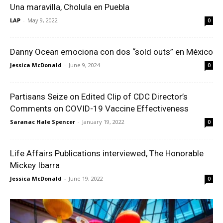
Una maravilla, Cholula en Puebla
LAP
-
May 9, 2022
0
Danny Ocean emociona con dos “sold outs” en México
Jessica McDonald
-
June 9, 2024
0
Partisans Seize on Edited Clip of CDC Director’s
Comments on COVID-19 Vaccine Effectiveness
Saranac Hale Spencer
-
January 19, 2022
0
Life Affairs Publications interviewed, The Honorable
Mickey Ibarra
Jessica McDonald
-
June 19, 2022
0