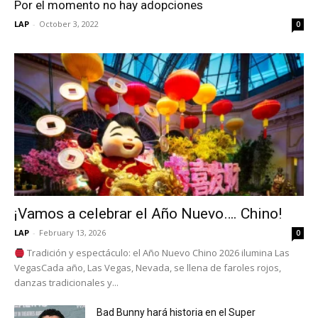
Por el momento no hay adopciones
LAP
-
October 3, 2022
0
¡Vamos a celebrar el Año Nuevo…. Chino!
LAP
-
February 13, 2026
0
Tradición y espectáculo: el Año Nuevo Chino 2026 ilumina Las
VegasCada año, Las Vegas, Nevada, se llena de faroles rojos,
danzas tradicionales y...
Bad Bunny hará historia en el Super