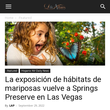
Home
-Featured
-Featured
Hispanic NV Daily News
La exposición de hábitats de
mariposas vuelve a Springs
Preserve en Las Vegas
By
LAP
-
September 29, 2022