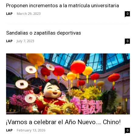
Proponen incrementos a la matrícula universitaria
LAP
-
March 29, 2023
0
Sandalias o zapatillas deportivas
LAP
-
July 7, 2023
0
¡Vamos a celebrar el Año Nuevo…. Chino!
LAP
-
February 13, 2026
0