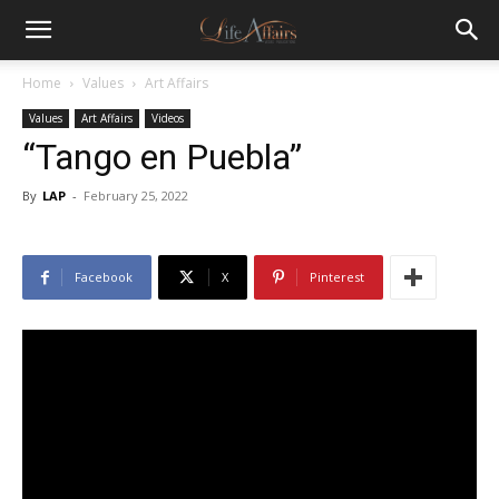
Home
Values
Art Affairs
Values
Art Affairs
Videos
“Tango en Puebla”
By
LAP
-
February 25, 2022
Facebook
X
Pinterest