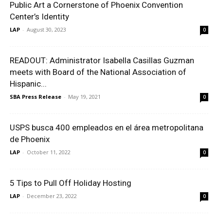
Public Art a Cornerstone of Phoenix Convention
Center’s Identity
LAP
-
August 30, 2023
0
READOUT: Administrator Isabella Casillas Guzman
meets with Board of the National Association of
Hispanic...
SBA Press Release
-
May 19, 2021
0
USPS busca 400 empleados en el área metropolitana
de Phoenix
LAP
-
October 11, 2022
0
5 Tips to Pull Off Holiday Hosting
LAP
-
December 23, 2022
0