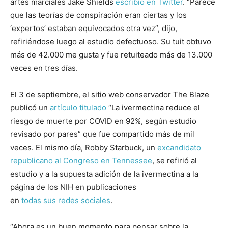
artes marciales Jake Shields
escribió en Twitter
. “Parece
que las teorías de conspiración eran ciertas y los
‘expertos’ estaban equivocados otra vez”, dijo,
refiriéndose luego al estudio defectuoso. Su tuit obtuvo
más de 42.000 me gusta y fue retuiteado más de 13.000
veces en tres días.
El 3 de septiembre, el sitio web conservador The Blaze
publicó un
artículo titulado
“La ivermectina reduce el
riesgo de muerte por COVID en 92%, según estudio
revisado por pares” que fue compartido más de mil
veces. El mismo día, Robby Starbuck, un
excandidato
republicano al Congreso en Tennessee
, se refirió al
estudio y a la supuesta adición de la ivermectina a la
página de los NIH en publicaciones
en
todas
sus
redes
sociales
.
“Ahora es un buen momento para pensar sobre la