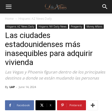
Home
Hispanic AZ News Daily
Hispanic AZ News Daily
Hispanic NV Daily News
Prosperity
Money Affairs
Las ciudades
estadounidenses más
inasequibles para adquirir
vivienda
Las Vegas y Phoenix figuran dentro de los principales
destinos a donde se están mudando las personas
By
LAP
-
June 14, 2024
Facebook
X
Pinterest