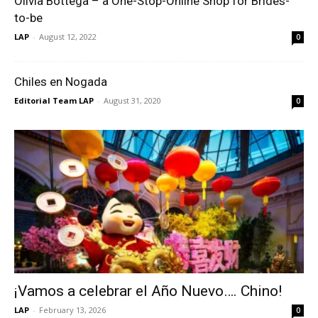
Olivia Bottega – a One-Stop-Online Shop for Brides-
to-be
LAP
-
August 12, 2022
0
Chiles en Nogada
Editorial Team LAP
-
August 31, 2020
0
¡Vamos a celebrar el Año Nuevo…. Chino!
LAP
-
February 13, 2026
0