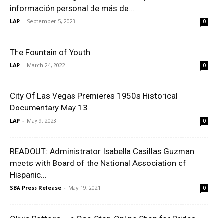
información personal de más de...
LAP
-
September 5, 2023
0
The Fountain of Youth
LAP
-
March 24, 2022
0
City Of Las Vegas Premieres 1950s Historical
Documentary May 13
LAP
-
May 9, 2023
0
READOUT: Administrator Isabella Casillas Guzman
meets with Board of the National Association of
Hispanic...
SBA Press Release
-
May 19, 2021
0