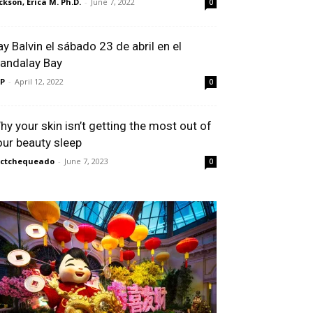
ckson, Erica M. Ph.D.
-
June 7, 2022
0
ay Balvin el sábado 23 de abril en el
andalay Bay
P
-
April 12, 2022
0
hy your skin isn’t getting the most out of
our beauty sleep
actchequeado
-
June 7, 2023
0