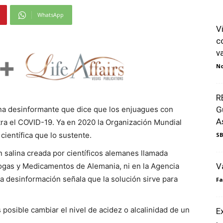
WhatsApp
V
c
v
No
R
na desinformante que dice que los enjuagues con
G
A
tra el COVID-19. Ya en 2020 la Organización Mundial
científica que lo sustente.
SB
 salina creada por científicos alemanes llamada
rogas y Medicamentos de Alemania, ni en la Agencia
V
a desinformación señala que la solución sirve para
F
osible cambiar el nivel de acidez o alcalinidad de un
E
.