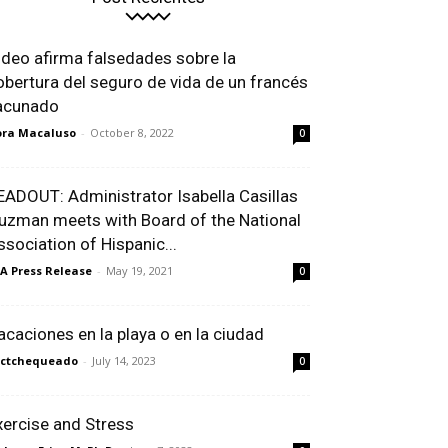
ideo afirma falsedades sobre la
obertura del seguro de vida de un francés
acunado
ra Macaluso
-
October 8, 2022
0
EADOUT: Administrator Isabella Casillas
uzman meets with Board of the National
ssociation of Hispanic...
A Press Release
-
May 19, 2021
0
acaciones en la playa o en la ciudad
actchequeado
-
July 14, 2023
0
xercise and Stress