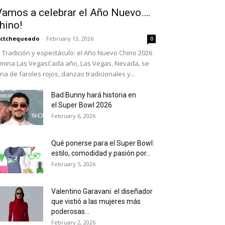
Vamos a celebrar el Año Nuevo….
hino!
actchequeado
-
February 13, 2026
0
Tradición y espectáculo: el Año Nuevo Chino 2026
umina Las VegasCada año, Las Vegas, Nevada, se
ena de faroles rojos, danzas tradicionales y...
Bad Bunny hará historia en
el Super Bowl 2026
February 6, 2026
Qué ponerse para el Super Bowl:
estilo, comodidad y pasión por...
February 5, 2026
Valentino Garavani: el diseñador
que vistió a las mujeres más
poderosas...
February 2, 2026