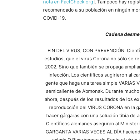
nota en FactCheck.org
]. Tampoco hay regis
recomendado a su población en ningún mome
COVID-19.
Cadena desmen
FIN DEL VIRUS, CON PREVENCIÓN. Científ
estudios, que el virus Corona no sólo se
2002, Sino que también se propaga ampli
infección. Los científicos sugirieron al ca
gente que haga una tarea simple VARIAS V
semicaliente de Abmonak. Durante mucho t
ahora, después de los resultados de los e
reproducción del VIRUS CORONA en la ga
hacer gárgaras con una solución tibia de a
Científicos alemanes aseguran al Ministeri
GARGANTA VARIAS VECES AL DÍA haciendo
salada O Bicarbonato de Sodio el virus