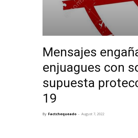
Mensajes engaña
enjuagues con s
supuesta protecc
19
By
Factchequeado
-
August 7, 2022