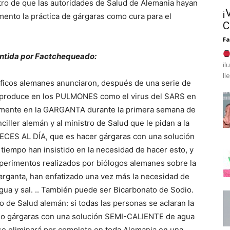
tro de que las autoridades de Salud de Alemania hayan
¡
nto la práctica de gárgaras como cura para el
C
F
tida por Factchequeado:
il
ll
icos alemanes anunciaron, después de una serie de
 reproduce en los PULMONES como el virus del SARS en
amente en la GARGANTA durante la primera semana de
nciller alemán y al ministro de Salud que le pidan a la
ECES AL DÍA, que es hacer gárgaras con una solución
iempo han insistido en la necesidad de hacer esto, y
xperimentos realizados por biólogos alemanes sobre la
rganta, han enfatizado una vez más la necesidad de
gua y sal. .. También puede ser Bicarbonato de Sodio.
o de Salud alemán: si todas las personas se aclaran la
 gárgaras con una solución SEMI-CALIENTE de agua
 se eliminará por completo en toda Alemania en una