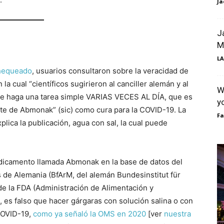
Ja
J
M
LA
chequeado
, usuarios consultaron sobre la veracidad de
 cual “científicos sugirieron al canciller alemán y al
W
que haga una tarea simple VARIAS VECES AL DÍA, que es
y
te de Abmonak” (sic) como cura para la COVID-19. La
F
ica la publicación, agua con sal, la cual puede
edicamento llamada Abmonak en la base de datos del
 de Alemania (BfArM, del alemán Bundesinstitut für
de la FDA (Administración de Alimentación y
es falso que hacer gárgaras con solución salina o con
COVID-19,
como ya señaló la OMS en 2020
[ver
nuestra