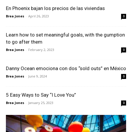
En Phoenix bajan los precios de las viviendas
Brea Jones
-
April 26, 2023
0
Learn how to set meaningful goals, with the gumption
to go after them
Brea Jones
-
February 2, 2023
0
Danny Ocean emociona con dos “sold outs” en México
Brea Jones
-
June 9, 2024
0
5 Easy Ways to Say “I Love You”
Brea Jones
-
January 25, 2023
0