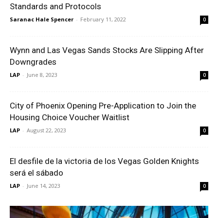
Standards and Protocols
Saranac Hale Spencer
-
February 11, 2022
0
Wynn and Las Vegas Sands Stocks Are Slipping After
Downgrades
LAP
-
June 8, 2023
0
City of Phoenix Opening Pre-Application to Join the
Housing Choice Voucher Waitlist
LAP
-
August 22, 2023
0
El desfile de la victoria de los Vegas Golden Knights
será el sábado
LAP
-
June 14, 2023
0