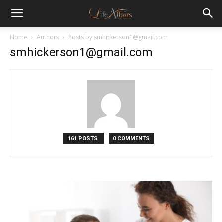
Home
Authors
Posts by smhickerson1@gmail.com
smhickerson1@gmail.com
161 POSTS
0 COMMENTS