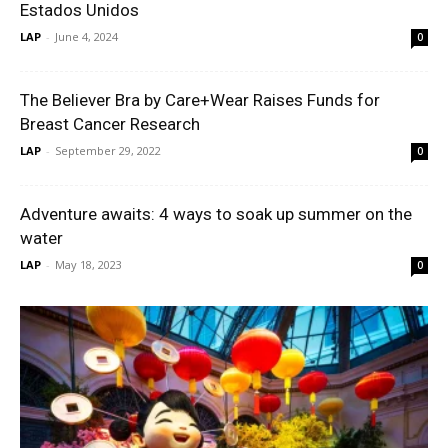
Estados Unidos
LAP
-
June 4, 2024
0
The Believer Bra by Care+Wear Raises Funds for
Breast Cancer Research
LAP
-
September 29, 2022
0
Adventure awaits: 4 ways to soak up summer on the
water
LAP
-
May 18, 2023
0