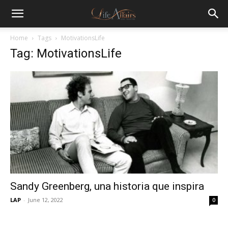
Home
Tags
MotivationsLife
Tag: MotivationsLife
Sandy Greenberg, una historia que inspira
LAP
-
June 12, 2022
0