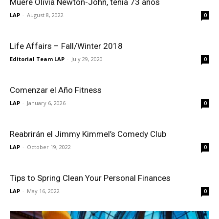
Muere Olivia Newton-John, tenía 73 años
LAP
-
August 8, 2022
0
Life Affairs – Fall/Winter 2018
Editorial Team LAP
-
July 29, 2020
0
Comenzar el Año Fitness
LAP
-
January 6, 2026
0
Reabrirán el Jimmy Kimmel’s Comedy Club
LAP
-
October 19, 2022
0
Tips to Spring Clean Your Personal Finances
LAP
-
May 16, 2022
0