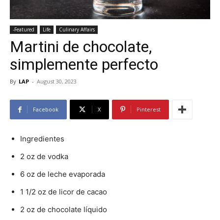
-Featured
Life
Culinary Affairs
Martini de chocolate,
simplemente perfecto
By
LAP
-
August 30, 2023
Facebook
X
Pinterest
Ingredientes
2 oz de vodka
6 oz de leche evaporada
1 1/2 oz de licor de cacao
2 oz de chocolate líquido