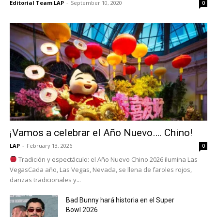
Editorial Team LAP
-
September 10, 2020
0
¡Vamos a celebrar el Año Nuevo…. Chino!
LAP
-
February 13, 2026
0
Tradición y espectáculo: el Año Nuevo Chino 2026 ilumina Las
VegasCada año, Las Vegas, Nevada, se llena de faroles rojos,
danzas tradicionales y...
Bad Bunny hará historia en el Super
Bowl 2026