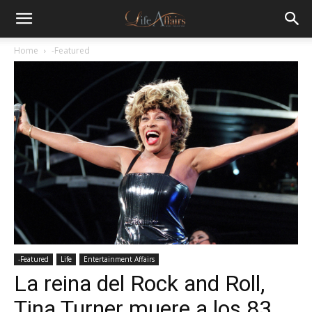
Home
-Featured
-Featured
Life
Entertainment Affairs
La reina del Rock and Roll,
Tina Turner muere a los 83