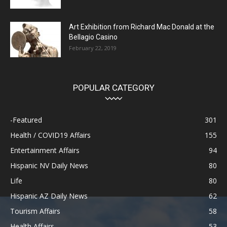
Art Exhibition from Richard Mac Donald at the
Bellagio Casino
February 22, 2019
POPULAR CATEGORY
-Featured
301
Health / COVID19 Affairs
155
Entertainment Affairs
94
Hispanic NV Daily News
80
Life
80
Hispanic AZ Daily News
62
Tourism Affairs
58
Health Affairs
53