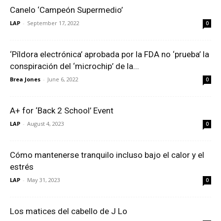
Canelo ‘Campeón Supermedio’
LAP
-
September 17, 2022
0
‘Píldora electrónica’ aprobada por la FDA no ‘prueba’ la
conspiración del ‘microchip’ de la...
Brea Jones
-
June 6, 2022
0
A+ for ‘Back 2 School’ Event
LAP
-
August 4, 2023
0
Cómo mantenerse tranquilo incluso bajo el calor y el
estrés
LAP
-
May 31, 2023
0
Los matices del cabello de J Lo