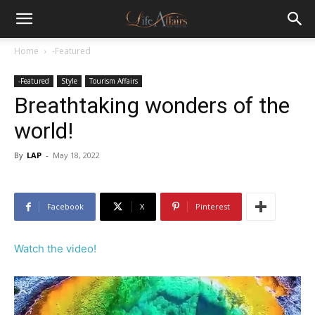
Home
-Featured
-Featured
Style
Tourism Affairs
Breathtaking wonders of the
world!
By
LAP
-
May 18, 2022
Facebook
X
Pinterest
Watch the video!