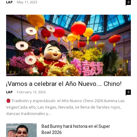
LAP
-
May 11, 2023
0
¡Vamos a celebrar el Año Nuevo…. Chino!
LAP
-
February 13, 2026
0
Tradición y espectáculo: el Año Nuevo Chino 2026 ilumina Las
VegasCada año, Las Vegas, Nevada, se llena de faroles rojos,
danzas tradicionales y...
Bad Bunny hará historia en el Super
Bowl 2026