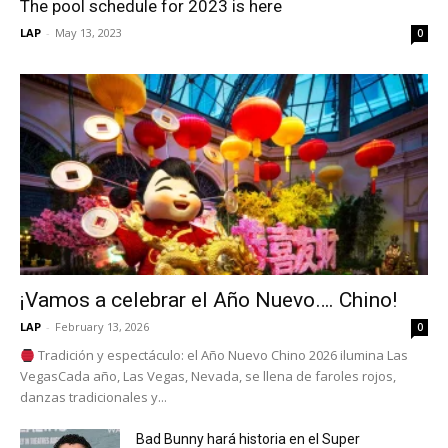
The pool schedule for 2023 is here
LAP
-
May 13, 2023
0
¡Vamos a celebrar el Año Nuevo…. Chino!
LAP
-
February 13, 2026
0
Tradición y espectáculo: el Año Nuevo Chino 2026 ilumina Las
VegasCada año, Las Vegas, Nevada, se llena de faroles rojos,
danzas tradicionales y...
Bad Bunny hará historia en el Super