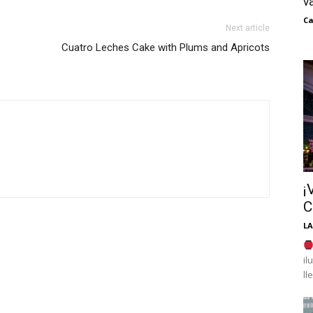
v
Ca
Next article
Cuatro Leches Cake with Plums and Apricots
¡
C
LA
il
ll