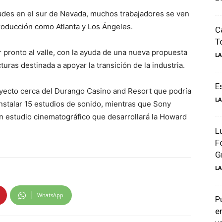
dades en el sur de Nevada, muchos trabajadores se ven
roducción como Atlanta y Los Ángeles.
C
T
 pronto al valle, con la ayuda de una nueva propuesta
LA
turas destinada a apoyar la transición de la industria.
E
oyecto cerca del Durango Casino and Resort que podría
LA
e instalar 15 estudios de sonido, mientras que Sony
un estudio cinematográfico que desarrollará la Howard
L
F
G
LA
WhatsApp
P
e