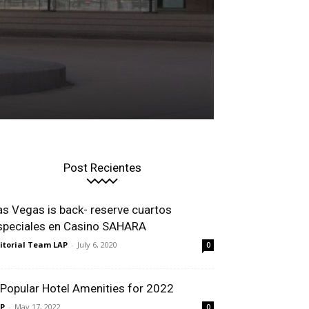
Post Recientes
as Vegas is back- reserve cuartos
speciales en Casino SAHARA
itorial Team LAP
-
July 6, 2020
0
 Popular Hotel Amenities for 2022
P
-
May 17, 2022
0