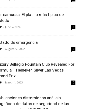
arcamusas: El platillo más típico de
oledo
P
-
June 7, 2024
0
stado de emergencia
P
-
August 22, 2022
0
uxury Bellagio Fountain Club Revealed For
ormula 1 Heineken Silver Las Vegas
rand Prix
P
-
March 1, 2023
0
ublicaciones distorsionan análisis
ngañoso de datos de seguridad de las