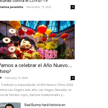
acunas contra el COVID-19
talina Jaramillo
-
November 15, 2022
0
Vamos a celebrar el Año Nuevo….
hino!
P
-
February 13, 2026
0
Tradición y espectáculo: el Año Nuevo Chino 2026
umina Las VegasCada año, Las Vegas, Nevada, se
ena de faroles rojos, danzas tradicionales y...
Bad Bunny hará historia en