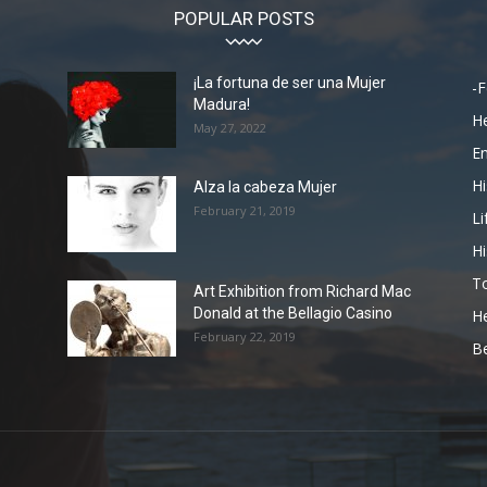
POPULAR POSTS
¡La fortuna de ser una Mujer
-F
Madura!
He
May 27, 2022
En
Hi
Alza la cabeza Mujer
February 21, 2019
Li
Hi
To
Art Exhibition from Richard Mac
Donald at the Bellagio Casino
He
February 22, 2019
Be