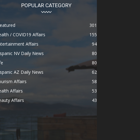
POPULAR CATEGORY
eatured
301
alth / COVID19 Affairs
155
tertainment Affairs
94
spanic NV Daily News
80
fe
80
spanic AZ Daily News
62
urism Affairs
58
alth Affairs
53
auty Affairs
43