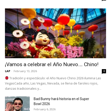
¡Vamos a celebrar el Año Nuevo…. Chino!
LAP
-
February 13, 2026
0
Tradición y espectáculo: el Año Nuevo Chino 2026 ilumina Las
VegasCada año, Las Vegas, Nevada, se llena de faroles rojos,
danzas tradicionales y...
Bad Bunny hará historia en el Super
Bowl 2026
February 6, 2026