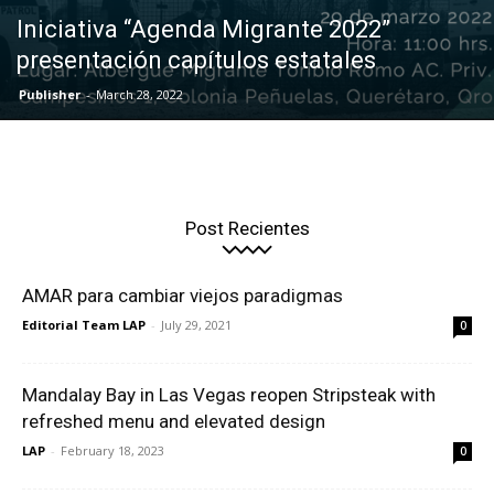
Iniciativa “Agenda Migrante 2022”
presentación capítulos estatales
Publisher
-
March 28, 2022
Post Recientes
AMAR para cambiar viejos paradigmas
Editorial Team LAP
-
July 29, 2021
0
Mandalay Bay in Las Vegas reopen Stripsteak with
refreshed menu and elevated design
LAP
-
February 18, 2023
0