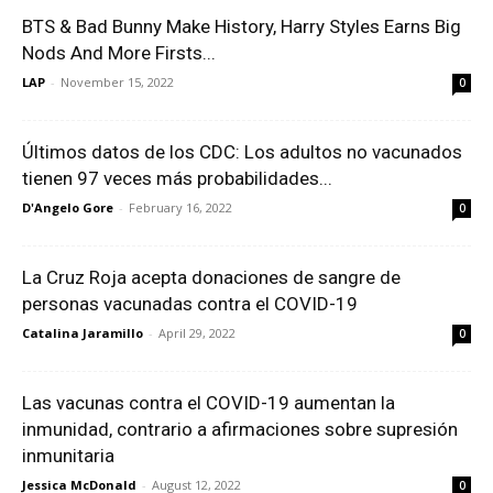
BTS & Bad Bunny Make History, Harry Styles Earns Big
Nods And More Firsts...
LAP
-
November 15, 2022
0
Últimos datos de los CDC: Los adultos no vacunados
tienen 97 veces más probabilidades...
D'Angelo Gore
-
February 16, 2022
0
La Cruz Roja acepta donaciones de sangre de
personas vacunadas contra el COVID-19
Catalina Jaramillo
-
April 29, 2022
0
Las vacunas contra el COVID-19 aumentan la
inmunidad, contrario a afirmaciones sobre supresión
inmunitaria
Jessica McDonald
-
August 12, 2022
0