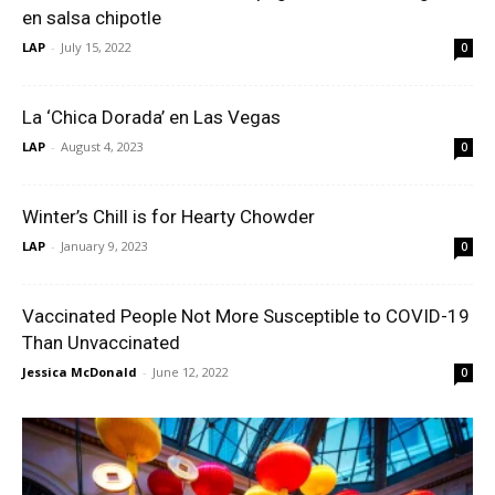
en salsa chipotle
LAP
-
July 15, 2022
0
La ‘Chica Dorada’ en Las Vegas
LAP
-
August 4, 2023
0
Winter’s Chill is for Hearty Chowder
LAP
-
January 9, 2023
0
Vaccinated People Not More Susceptible to COVID-19
Than Unvaccinated
Jessica McDonald
-
June 12, 2022
0