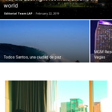
world
Editorial Team LAP
-
February 22, 2019
MGM Reso
Todos Santos, una ciudad de paz
Vegas