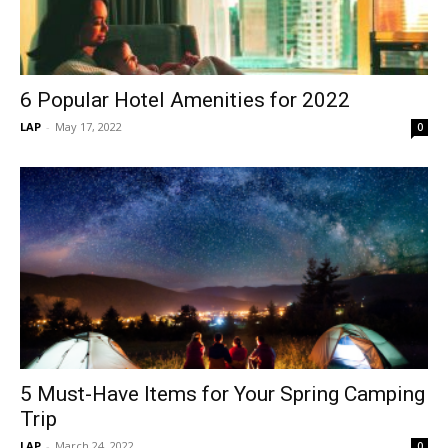
6 Popular Hotel Amenities for 2022
LAP
-
May 17, 2022
0
5 Must-Have Items for Your Spring Camping
Trip
LAP
-
March 24, 2022
0