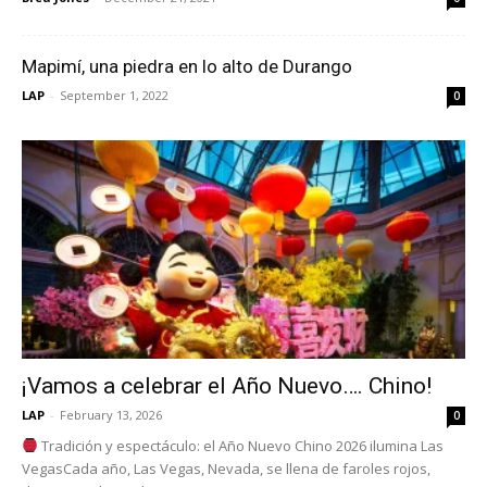
Mapimí, una piedra en lo alto de Durango
LAP
-
September 1, 2022
0
¡Vamos a celebrar el Año Nuevo…. Chino!
LAP
-
February 13, 2026
0
Tradición y espectáculo: el Año Nuevo Chino 2026 ilumina Las
VegasCada año, Las Vegas, Nevada, se llena de faroles rojos,