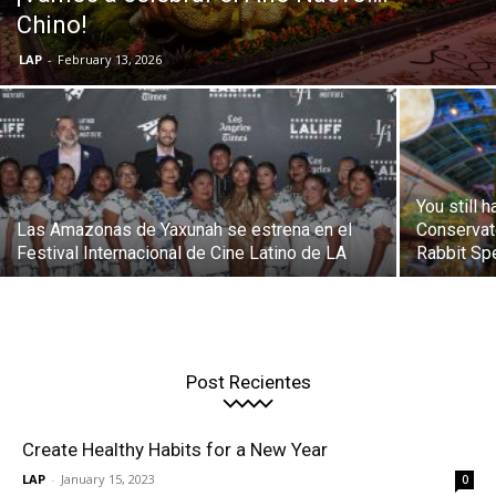
Chino!
LAP
-
February 13, 2026
You still 
Las Amazonas de Yaxunah se estrena en el
Conservat
Festival Internacional de Cine Latino de LA
Rabbit Sp
Post Recientes
Create Healthy Habits for a New Year
LAP
-
January 15, 2023
0