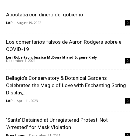
Apostaba con dinero del gobierno
LAP
-
August 19, 2022
0
Los comentarios falsos de Aaron Rodgers sobre el
COVID-19
Lori Robertson, Jessica McDonald and Eugene Kiely
-
December 1, 2021
0
Bellagio’s Conservatory & Botanical Gardens
Celebrates the Magic of Love with Enchanting Spring
Display,...
LAP
-
April 11, 2023
0
‘Santa’ Detained at Unregistered Protest, Not
‘Arrested’ for Mask Violation
Brea Jones
-
December 21, 2021
0