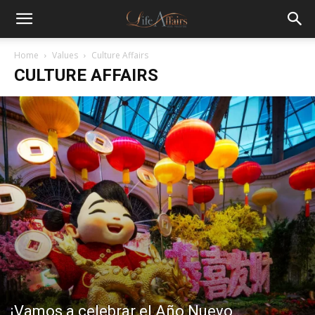
Home
Values
Culture Affairs
CULTURE AFFAIRS
¡Vamos a celebrar el Año Nuevo….