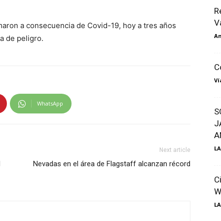
R
V
aron a consecuencia de Covid-19, hoy a tres años
An
a de peligro.
C
Ví
WhatsApp
S
J
A
LA
Next article
l
Nevadas en el área de Flagstaff alcanzan récord
C
W
LA