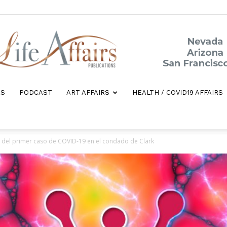
ES
PODCAST
ART AFFAIRS
HEALTH / COVID19 AFFAIRS
Life
o del primer caso de COVID-19 en el condado de Clark
Affairs