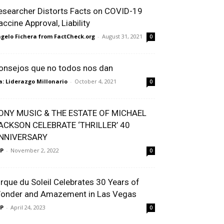
esearcher Distorts Facts on COVID-19
accine Approval, Liability
gelo Fichera from FactCheck.org
-
August 31, 2021
0
onsejos que no todos nos dan
a: Liderazgo Millonario
-
October 4, 2021
0
ONY MUSIC & THE ESTATE OF MICHAEL
ACKSON CELEBRATE ‘THRILLER’ 40
NNIVERSARY
P
-
November 2, 2022
0
irque du Soleil Celebrates 30 Years of
onder and Amazement in Las Vegas
P
-
April 24, 2023
0