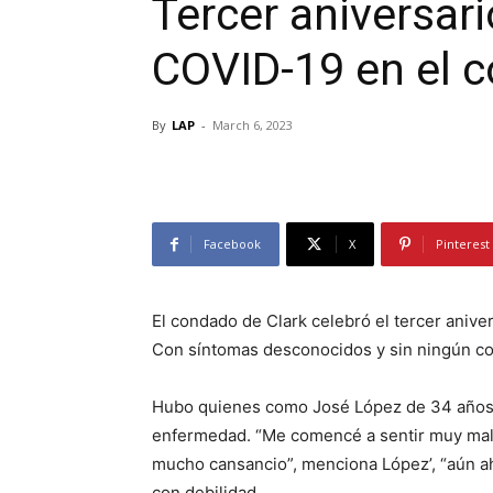
Tercer aniversari
COVID-19 en el c
By
LAP
-
March 6, 2023
Facebook
X
Pinterest
El condado de Clark celebró el tercer anive
Con síntomas desconocidos y sin ningún co
Hubo quienes como José López de 34 años 
enfermedad. “Me comencé a sentir muy mal, fa
mucho cansancio”, menciona López’, “aún a
con debilidad.