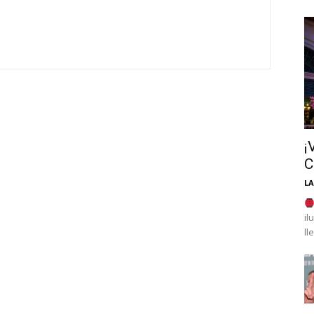
¡
C
LA
il
ll