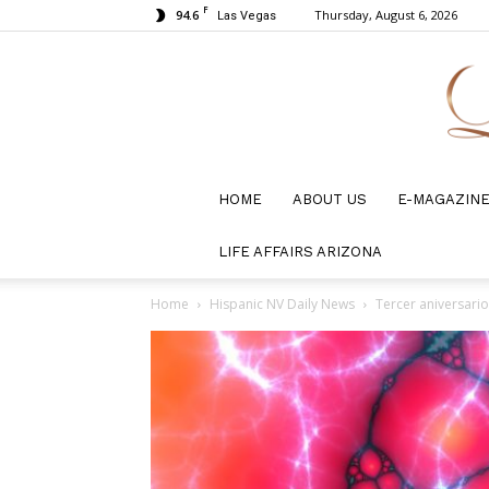
F
94.6
Thursday, August 6, 2026
Las Vegas
HOME
ABOUT US
E-MAGAZIN
LIFE AFFAIRS ARIZONA
Home
Hispanic NV Daily News
Tercer aniversari