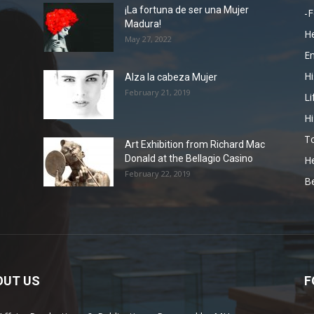
¡La fortuna de ser una Mujer
-F
Madura!
He
May 27, 2022
En
Hi
Alza la cabeza Mujer
February 21, 2019
Li
Hi
To
Art Exhibition from Richard Mac
Donald at the Bellagio Casino
He
February 22, 2019
Be
OUT US
F