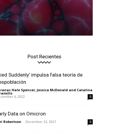
Post Recientes
Died Suddenly’ impulsa falsa teoría de
espoblación
ranac Hale Spencer, Jessica McDonald and Catalina
ramillo
-
cember 6, 2022
0
arly Data on Omicron
ri Robertson
-
December 22, 2021
0