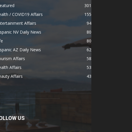
eatured
301
alth / COVID19 Affairs
155
tertainment Affairs
94
spanic NV Daily News
80
fe
80
spanic AZ Daily News
62
urism Affairs
58
alth Affairs
53
auty Affairs
43
OLLOW US